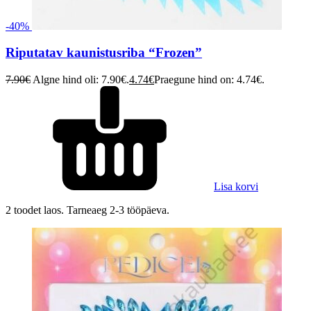
-40%
Riputatav kaunistusriba “Frozen”
7.90
€
Algne hind oli: 7.90€.
4.74
€
Praegune hind on: 4.74€.
Lisa korvi
2 toodet laos. Tarneaeg 2-3 tööpäeva.