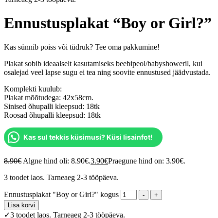
Ennustusplakat “Boy or Girl?”
Kas sünnib poiss või tüdruk? Tee oma pakkumine!
Plakat sobib ideaalselt kasutamiseks beebipeol/babyshoweril, kui
osalejad veel lapse sugu ei tea ning soovite ennustused jäädvustada.
Komplekti kuulub:
Plakat mõõtudega: 42x58cm.
Sinised õhupalli kleepsud: 18tk
Roosad õhupalli kleepsud: 18tk
Kas sul tekkis küsimusi? Küsi lisainfot!
8.90
€
Algne hind oli: 8.90€.
3.90
€
Praegune hind on: 3.90€.
3 toodet laos. Tarneaeg 2-3 tööpäeva.
Ennustusplakat "Boy or Girl?" kogus
-
+
Lisa korvi
✓
3 toodet laos. Tarneaeg 2-3 tööpäeva.