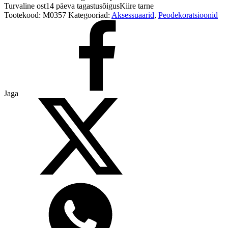
Turvaline ost
14 päeva tagastusõigus
Kiire tarne
Tootekood:
M0357
Kategooriad:
Aksessuaarid
,
Peodekoratsioonid
Jaga