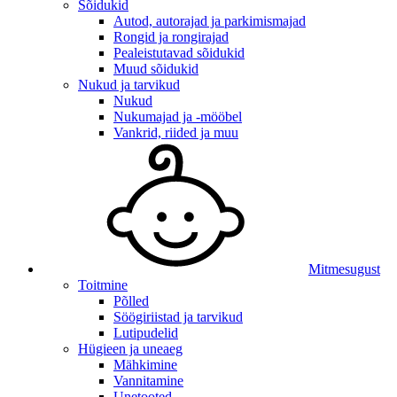
Sõidukid
Autod, autorajad ja parkimismajad
Rongid ja rongirajad
Pealeistutavad sõidukid
Muud sõidukid
Nukud ja tarvikud
Nukud
Nukumajad ja -mööbel
Vankrid, riided ja muu
Mitmesugust
Toitmine
Põlled
Söögiriistad ja tarvikud
Lutipudelid
Hügieen ja uneaeg
Mähkimine
Vannitamine
Unetooted