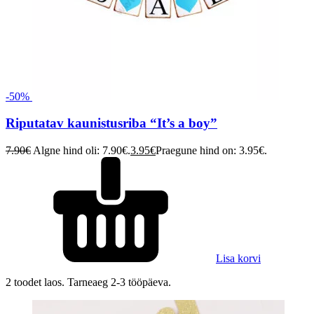
-50%
Riputatav kaunistusriba “It’s a boy”
7.90
€
Algne hind oli: 7.90€.
3.95
€
Praegune hind on: 3.95€.
Lisa korvi
2 toodet laos. Tarneaeg 2-3 tööpäeva.