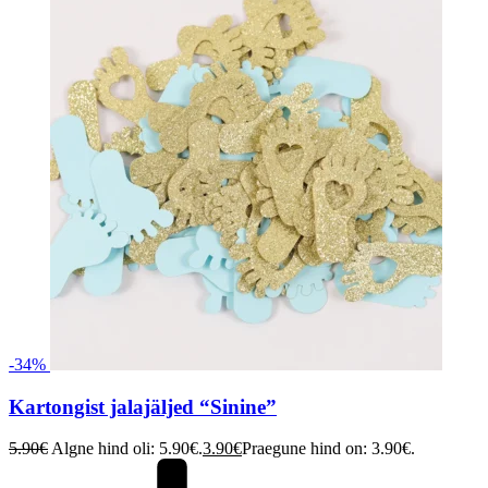
-34%
Kartongist jalajäljed “Sinine”
5.90
€
Algne hind oli: 5.90€.
3.90
€
Praegune hind on: 3.90€.