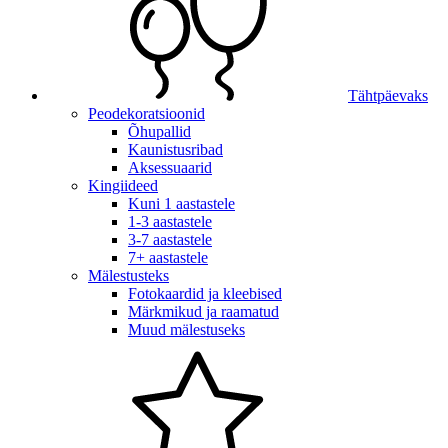
Tähtpäevaks
Peodekoratsioonid
Õhupallid
Kaunistusribad
Aksessuaarid
Kingiideed
Kuni 1 aastastele
1-3 aastastele
3-7 aastastele
7+ aastastele
Mälestusteks
Fotokaardid ja kleebised
Märkmikud ja raamatud
Muud mälestuseks