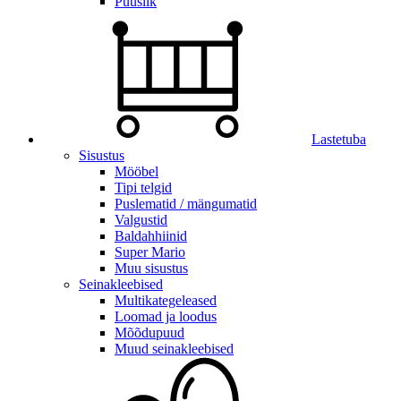
Puuslik
Lastetuba
Sisustus
Mööbel
Tipi telgid
Puslematid / mängumatid
Valgustid
Baldahhiinid
Super Mario
Muu sisustus
Seinakleebised
Multikategeleased
Loomad ja loodus
Mõõdupuud
Muud seinakleebised