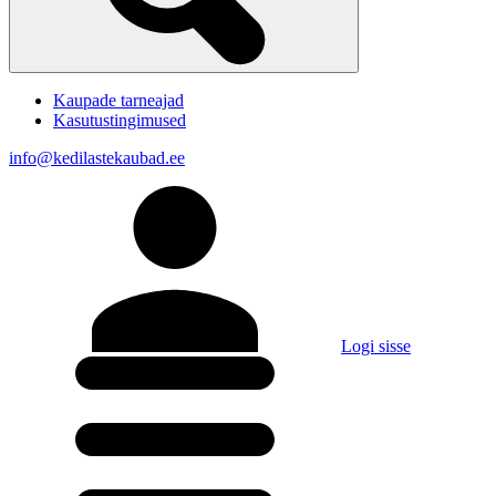
Kaupade tarneajad
Kasutustingimused
info@kedilastekaubad.ee
Logi sisse