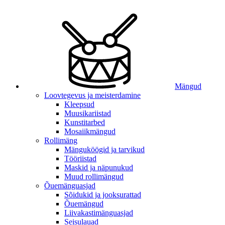
Mängud
Loovtegevus ja meisterdamine
Kleepsud
Muusikariistad
Kunstitarbed
Mosaiikmängud
Rollimäng
Mänguköögid ja tarvikud
Tööriistad
Maskid ja näpunukud
Muud rollimängud
Õuemänguasjad
Sõidukid ja jooksurattad
Õuemängud
Liivakastimänguasjad
Seisulauad