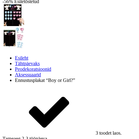
-56%
Esiletõstetud
Esileht
Tähtpäevaks
Peodekoratsioonid
Aksessuaarid
Ennustusplakat “Boy or Girl?”
3 toodet laos.
Tarneaeg 2-3 tööpäeva.