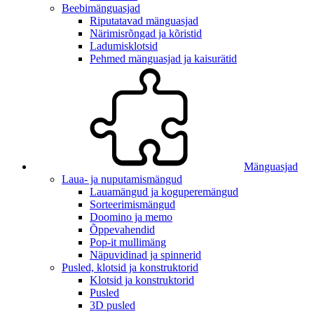
Beebimänguasjad
Riputatavad mänguasjad
Närimisrõngad ja kõristid
Ladumisklotsid
Pehmed mänguasjad ja kaisurätid
Mänguasjad
Laua- ja nuputamismängud
Lauamängud ja koguperemängud
Sorteerimismängud
Doomino ja memo
Õppevahendid
Pop-it mullimäng
Näpuvidinad ja spinnerid
Pusled, klotsid ja konstruktorid
Klotsid ja konstruktorid
Pusled
3D pusled