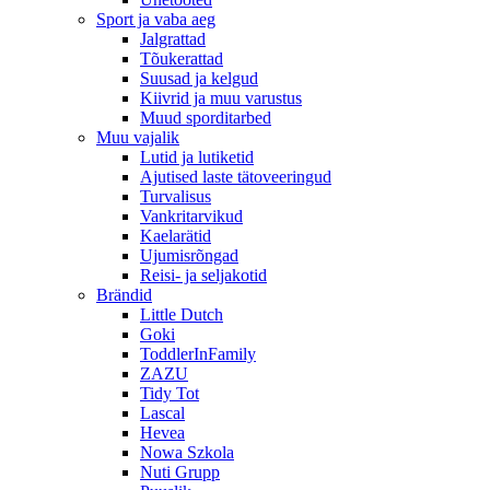
Sport ja vaba aeg
Jalgrattad
Tõukerattad
Suusad ja kelgud
Kiivrid ja muu varustus
Muud sporditarbed
Muu vajalik
Lutid ja lutiketid
Ajutised laste tätoveeringud
Turvalisus
Vankritarvikud
Kaelarätid
Ujumisrõngad
Reisi- ja seljakotid
Brändid
Little Dutch
Goki
ToddlerInFamily
ZAZU
Tidy Tot
Lascal
Hevea
Nowa Szkola
Nuti Grupp