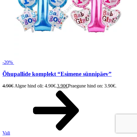
-20%
Õhupallide komplekt “Esimene sünnipäev”
4.90
€
Algne hind oli: 4.90€.
3.90
€
Praegune hind on: 3.90€.
Vali