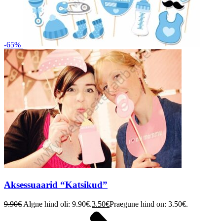
-65%
Aksessuaarid “Katsikud”
9.90
€
Algne hind oli: 9.90€.
3.50
€
Praegune hind on: 3.50€.