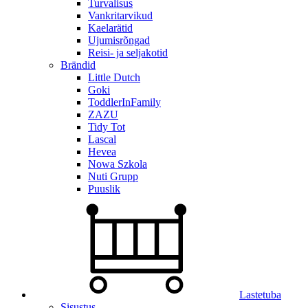
Turvalisus
Vankritarvikud
Kaelarätid
Ujumisrõngad
Reisi- ja seljakotid
Brändid
Little Dutch
Goki
ToddlerInFamily
ZAZU
Tidy Tot
Lascal
Hevea
Nowa Szkola
Nuti Grupp
Puuslik
Lastetuba
Sisustus