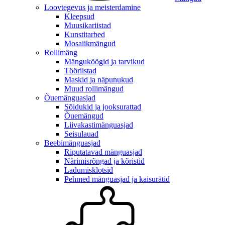
Loovtegevus ja meisterdamine
Kleepsud
Muusikariistad
Kunstitarbed
Mosaiikmängud
Rollimäng
Mänguköögid ja tarvikud
Tööriistad
Maskid ja näpunukud
Muud rollimängud
Õuemänguasjad
Sõidukid ja jooksurattad
Õuemängud
Liivakastimänguasjad
Seisulauad
Beebimänguasjad
Riputatavad mänguasjad
Närimisrõngad ja kõristid
Ladumisklotsid
Pehmed mänguasjad ja kaisurätid