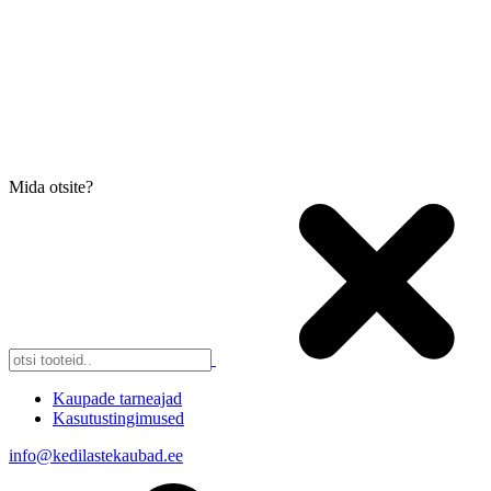
Mida otsite?
Kaupade tarneajad
Kasutustingimused
info@kedilastekaubad.ee