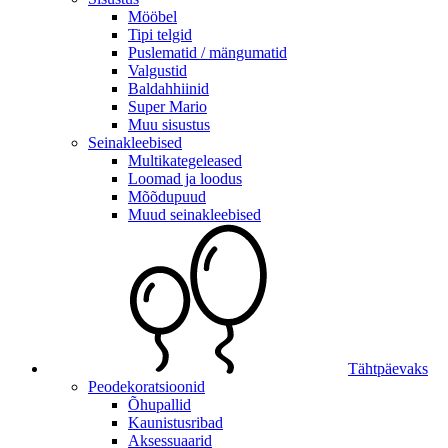
Mööbel
Tipi telgid
Puslematid / mängumatid
Valgustid
Baldahhiinid
Super Mario
Muu sisustus
Seinakleebised
Multikategeleased
Loomad ja loodus
Mõõdupuud
Muud seinakleebised
Tähtpäevaks
Peodekoratsioonid
Õhupallid
Kaunistusribad
Aksessuaarid