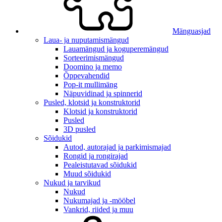
Mänguasjad
Laua- ja nuputamismängud
Lauamängud ja koguperemängud
Sorteerimismängud
Doomino ja memo
Õppevahendid
Pop-it mullimäng
Näpuvidinad ja spinnerid
Pusled, klotsid ja konstruktorid
Klotsid ja konstruktorid
Pusled
3D pusled
Sõidukid
Autod, autorajad ja parkimismajad
Rongid ja rongirajad
Pealeistutavad sõidukid
Muud sõidukid
Nukud ja tarvikud
Nukud
Nukumajad ja -mööbel
Vankrid, riided ja muu