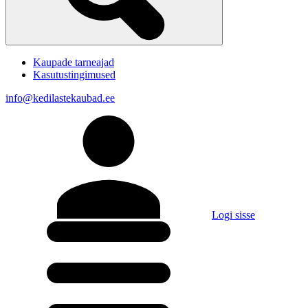
Kaupade tarneajad
Kasutustingimused
info@kedilastekaubad.ee
Logi sisse