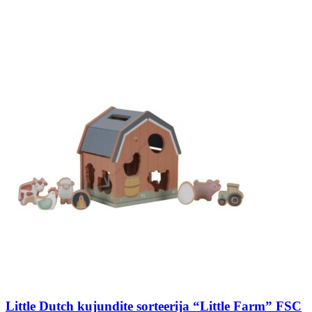
Little Dutch kujundite sorteerija “Little Farm” FSC