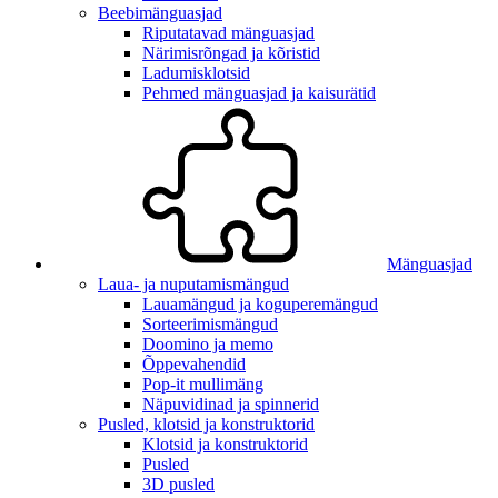
Beebimänguasjad
Riputatavad mänguasjad
Närimisrõngad ja kõristid
Ladumisklotsid
Pehmed mänguasjad ja kaisurätid
Mänguasjad
Laua- ja nuputamismängud
Lauamängud ja koguperemängud
Sorteerimismängud
Doomino ja memo
Õppevahendid
Pop-it mullimäng
Näpuvidinad ja spinnerid
Pusled, klotsid ja konstruktorid
Klotsid ja konstruktorid
Pusled
3D pusled