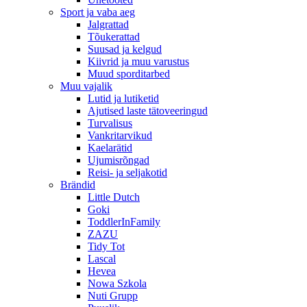
Sport ja vaba aeg
Jalgrattad
Tõukerattad
Suusad ja kelgud
Kiivrid ja muu varustus
Muud sporditarbed
Muu vajalik
Lutid ja lutiketid
Ajutised laste tätoveeringud
Turvalisus
Vankritarvikud
Kaelarätid
Ujumisrõngad
Reisi- ja seljakotid
Brändid
Little Dutch
Goki
ToddlerInFamily
ZAZU
Tidy Tot
Lascal
Hevea
Nowa Szkola
Nuti Grupp