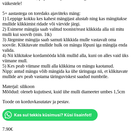
väikestele!
5+ aastastega on toredaks ajaviiteks mäng:
1) Leppige kokku kes kahest mängijast alustab ning kas mängitakse
mullide klikkimist ridade või värvide järgi.
2) Esimene mängija saab valitud toonist/reast klikkida alla nii mitu
mulli kui soovib (min. 1tk)
3) Järgmine mängija saab samuti klikkida mulle vastavalt oma
soovile. Klikitavate mullide hulk on mängu lõpuni iga mängija enda
valida.
4) Nii klikitakse kordamööda kõik mullid alla, kuni on alles vaid üks
viimane mull.
5) Kes peab viimase mulli alla klikkima on mängu kaotanud.
Nipp: antud mängu võib mängida ka ühe täringuga nii, et klikitavate
mullide arv peab vastama täringuviskest saadud numbrile.
Materjal: silikoon
Mõõdud: oleneb kujutisest, kuid ühe mulli diameeter umbes 1,5cm
Toode on korduvkasutatav ja pestav.
Kas sul tekkis küsimusi? Küsi lisainfot!
7.90
€