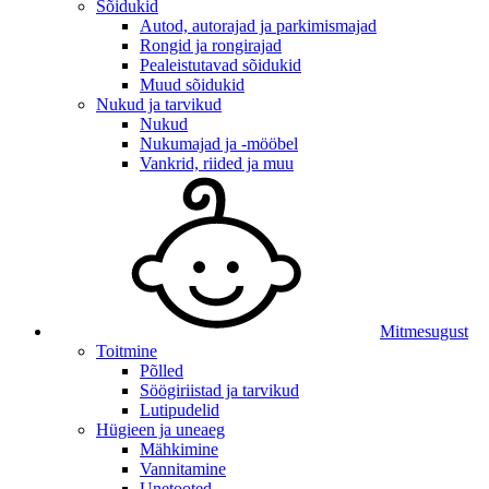
Sõidukid
Autod, autorajad ja parkimismajad
Rongid ja rongirajad
Pealeistutavad sõidukid
Muud sõidukid
Nukud ja tarvikud
Nukud
Nukumajad ja -mööbel
Vankrid, riided ja muu
Mitmesugust
Toitmine
Põlled
Söögiriistad ja tarvikud
Lutipudelid
Hügieen ja uneaeg
Mähkimine
Vannitamine
Unetooted