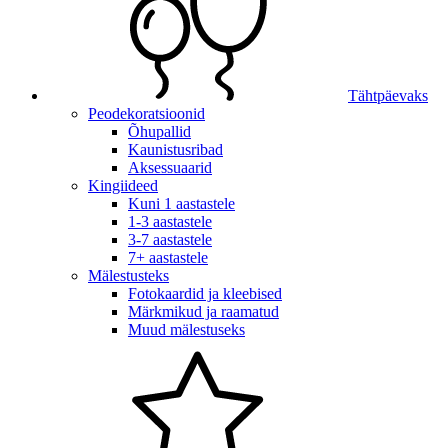
Tähtpäevaks
Peodekoratsioonid
Õhupallid
Kaunistusribad
Aksessuaarid
Kingiideed
Kuni 1 aastastele
1-3 aastastele
3-7 aastastele
7+ aastastele
Mälestusteks
Fotokaardid ja kleebised
Märkmikud ja raamatud
Muud mälestuseks