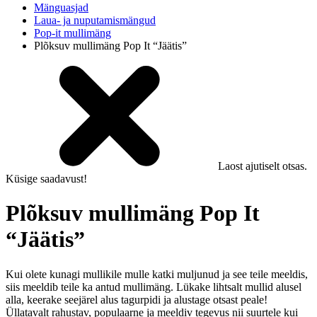
Mänguasjad
Laua- ja nuputamismängud
Pop-it mullimäng
Plõksuv mullimäng Pop It “Jäätis”
Laost ajutiselt otsas.
Küsige saadavust!
Plõksuv mullimäng Pop It
“Jäätis”
Kui olete kunagi mullikile mulle katki muljunud ja see teile meeldis,
siis meeldib teile ka antud mullimäng. Lükake lihtsalt mullid alusel
alla, keerake seejärel alus tagurpidi ja alustage otsast peale!
Üllatavalt rahustav, populaarne ja meeldiv tegevus nii suurtele kui