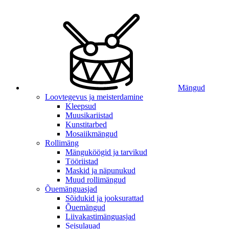
Mängud
Loovtegevus ja meisterdamine
Kleepsud
Muusikariistad
Kunstitarbed
Mosaiikmängud
Rollimäng
Mänguköögid ja tarvikud
Tööriistad
Maskid ja näpunukud
Muud rollimängud
Õuemänguasjad
Sõidukid ja jooksurattad
Õuemängud
Liivakastimänguasjad
Seisulauad