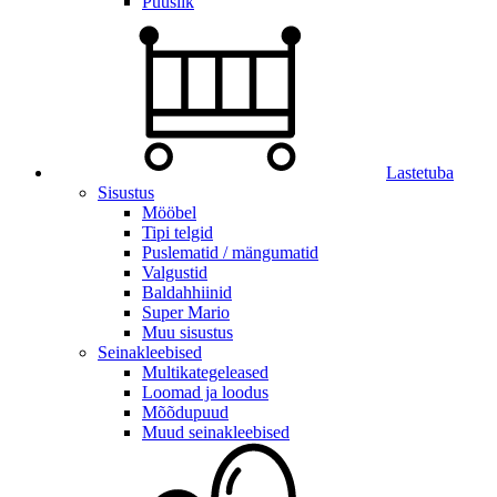
Puuslik
Lastetuba
Sisustus
Mööbel
Tipi telgid
Puslematid / mängumatid
Valgustid
Baldahhiinid
Super Mario
Muu sisustus
Seinakleebised
Multikategeleased
Loomad ja loodus
Mõõdupuud
Muud seinakleebised