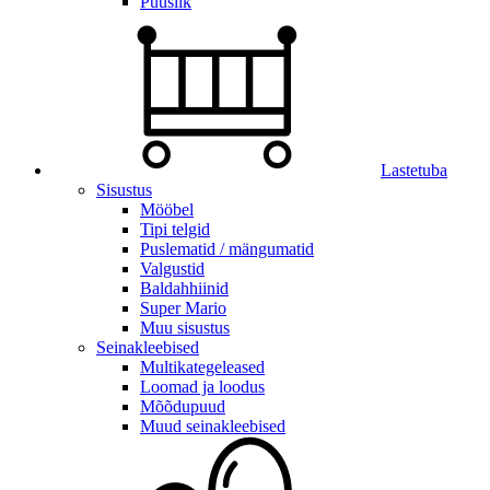
Puuslik
Lastetuba
Sisustus
Mööbel
Tipi telgid
Puslematid / mängumatid
Valgustid
Baldahhiinid
Super Mario
Muu sisustus
Seinakleebised
Multikategeleased
Loomad ja loodus
Mõõdupuud
Muud seinakleebised