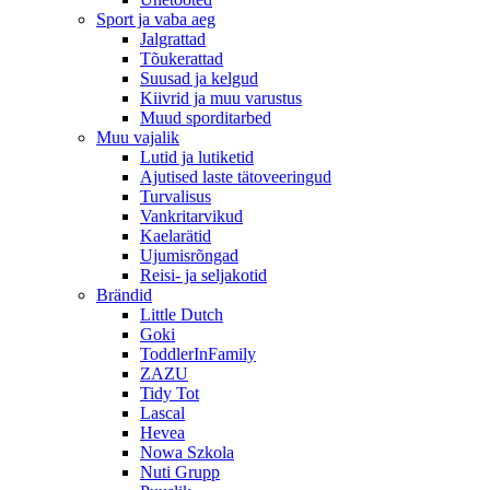
Sport ja vaba aeg
Jalgrattad
Tõukerattad
Suusad ja kelgud
Kiivrid ja muu varustus
Muud sporditarbed
Muu vajalik
Lutid ja lutiketid
Ajutised laste tätoveeringud
Turvalisus
Vankritarvikud
Kaelarätid
Ujumisrõngad
Reisi- ja seljakotid
Brändid
Little Dutch
Goki
ToddlerInFamily
ZAZU
Tidy Tot
Lascal
Hevea
Nowa Szkola
Nuti Grupp