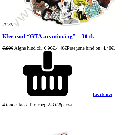
-35%
Kleepsud “GTA arvutimäng” – 30 tk
6.90
€
Algne hind oli: 6.90€.
4.48
€
Praegune hind on: 4.48€.
Lisa korvi
4 toodet laos. Tarneaeg 2-3 tööpäeva.