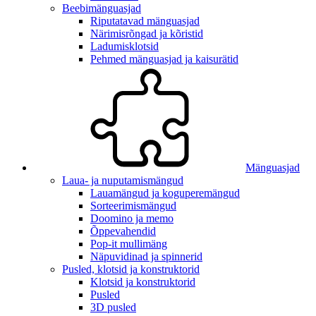
Beebimänguasjad
Riputatavad mänguasjad
Närimisrõngad ja kõristid
Ladumisklotsid
Pehmed mänguasjad ja kaisurätid
Mänguasjad
Laua- ja nuputamismängud
Lauamängud ja koguperemängud
Sorteerimismängud
Doomino ja memo
Õppevahendid
Pop-it mullimäng
Näpuvidinad ja spinnerid
Pusled, klotsid ja konstruktorid
Klotsid ja konstruktorid
Pusled
3D pusled