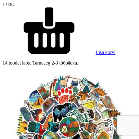
1.90
€
Lisa korvi
14 toodet laos. Tarneaeg 2-3 tööpäeva.