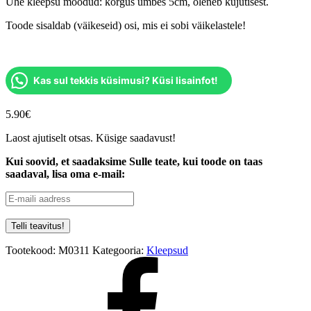
Ühe kleepsu mõõdud: kõrgus umbes 5cm, oleneb kujutisest.
Toode sisaldab (väikeseid) osi, mis ei sobi väikelastele!
Kas sul tekkis küsimusi? Küsi lisainfot!
5.90
€
Laost ajutiselt otsas. Küsige saadavust!
Kui soovid, et saadaksime Sulle teate, kui toode on taas
saadaval, lisa oma e-mail:
Tootekood:
M0311
Kategooria:
Kleepsud