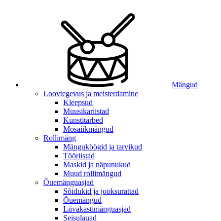
Mängud
Loovtegevus ja meisterdamine
Kleepsud
Muusikariistad
Kunstitarbed
Mosaiikmängud
Rollimäng
Mänguköögid ja tarvikud
Tööriistad
Maskid ja näpunukud
Muud rollimängud
Õuemänguasjad
Sõidukid ja jooksurattad
Õuemängud
Liivakastimänguasjad
Seisulauad