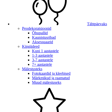
Tähtpäevaks
Peodekoratsioonid
Õhupallid
Kaunistusribad
Aksessuaarid
Kingiideed
Kuni 1 aastastele
1-3 aastastele
3-7 aastastele
7+ aastastele
Mälestusteks
Fotokaardid ja kleebised
Märkmikud ja raamatud
Muud mälestuseks