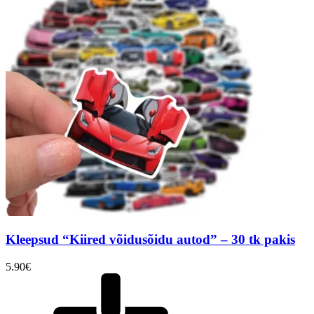
Kleepsud “Kiired võidusõidu autod” – 30 tk pakis
5.90
€