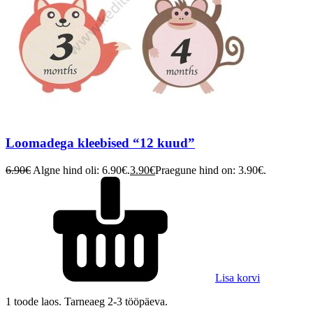
Loomadega kleebised “12 kuud”
6.90
€
Algne hind oli: 6.90€.
3.90
€
Praegune hind on: 3.90€.
Lisa korvi
1 toode laos. Tarneaeg 2-3 tööpäeva.