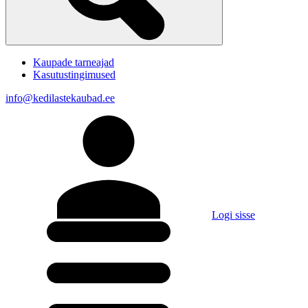
Kaupade tarneajad
Kasutustingimused
info@kedilastekaubad.ee
Logi sisse