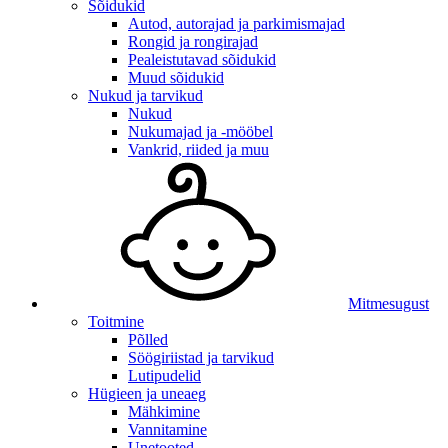
Sõidukid
Autod, autorajad ja parkimismajad
Rongid ja rongirajad
Pealeistutavad sõidukid
Muud sõidukid
Nukud ja tarvikud
Nukud
Nukumajad ja -mööbel
Vankrid, riided ja muu
Mitmesugust
Toitmine
Põlled
Söögiriistad ja tarvikud
Lutipudelid
Hügieen ja uneaeg
Mähkimine
Vannitamine
Unetooted