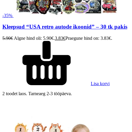
-35%
Kleepsud “USA retro autode ikoonid” – 30 tk pakis
5.90
€
Algne hind oli: 5.90€.
3.83
€
Praegune hind on: 3.83€.
Lisa korvi
2 toodet laos. Tarneaeg 2-3 tööpäeva.