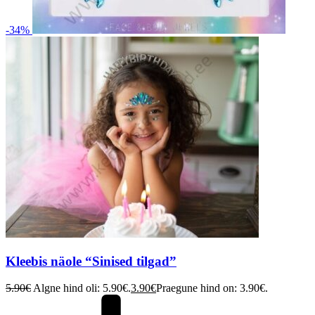
-34%
Kleebis näole “Sinised tilgad”
5.90
€
Algne hind oli: 5.90€.
3.90
€
Praegune hind on: 3.90€.