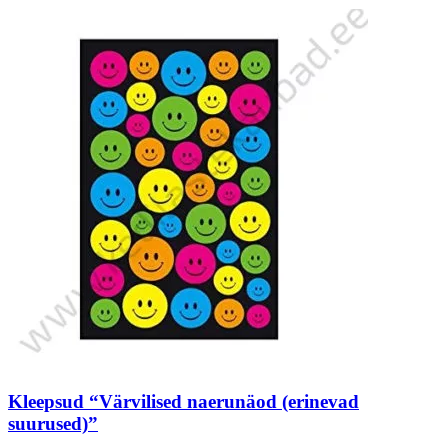
Kleepsud “Värvilised naerunäod (erinevad
suurused)”