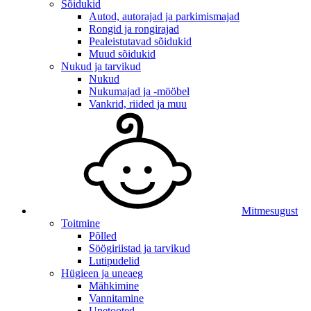
Sõidukid
Autod, autorajad ja parkimismajad
Rongid ja rongirajad
Pealeistutavad sõidukid
Muud sõidukid
Nukud ja tarvikud
Nukud
Nukumajad ja -mööbel
Vankrid, riided ja muu
Mitmesugust
Toitmine
Põlled
Söögiriistad ja tarvikud
Lutipudelid
Hügieen ja uneaeg
Mähkimine
Vannitamine
Unetooted