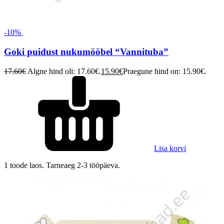
-10%
Goki puidust nukumööbel “Vannituba”
17.60
€
Algne hind oli: 17.60€.
15.90
€
Praegune hind on: 15.90€.
Lisa korvi
1 toode laos. Tarneaeg 2-3 tööpäeva.