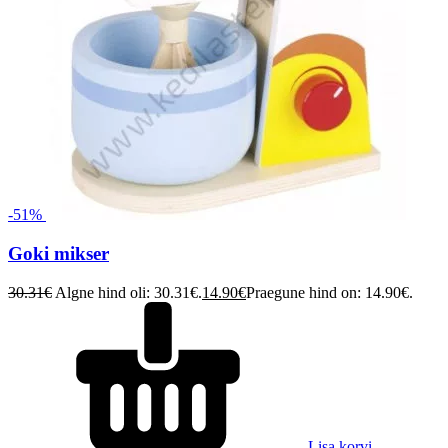
-51%
Goki mikser
30.31
€
Algne hind oli: 30.31€.
14.90
€
Praegune hind on: 14.90€.
Lisa korvi