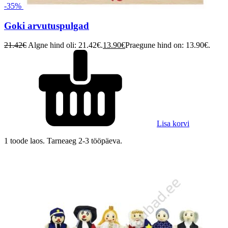
-35%
Goki arvutuspulgad
21.42
€
Algne hind oli: 21.42€.
13.90
€
Praegune hind on: 13.90€.
Lisa korvi
1 toode laos. Tarneaeg 2-3 tööpäeva.