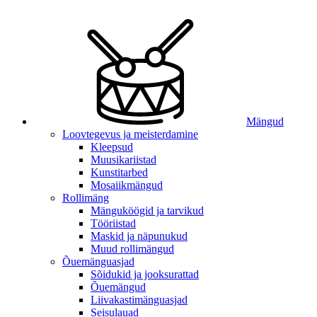
Mängud
Loovtegevus ja meisterdamine
Kleepsud
Muusikariistad
Kunstitarbed
Mosaiikmängud
Rollimäng
Mänguköögid ja tarvikud
Tööriistad
Maskid ja näpunukud
Muud rollimängud
Õuemänguasjad
Sõidukid ja jooksurattad
Õuemängud
Liivakastimänguasjad
Seisulauad