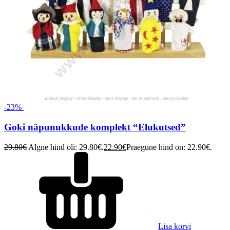
-23%
Goki näpunukkude komplekt “Elukutsed”
29.80
€
Algne hind oli: 29.80€.
22.90
€
Praegune hind on: 22.90€.
Lisa korvi