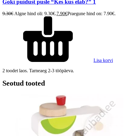
Goki puidust pusle “Kes kus elab?” 1
9.30
€
Algne hind oli: 9.30€.
7.90
€
Praegune hind on: 7.90€.
Lisa korvi
2 toodet laos. Tarneaeg 2-3 tööpäeva.
Seotud tooted