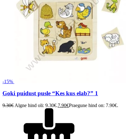
-15%
Goki puidust pusle “Kes kus elab?” 1
9.30
€
Algne hind oli: 9.30€.
7.90
€
Praegune hind on: 7.90€.