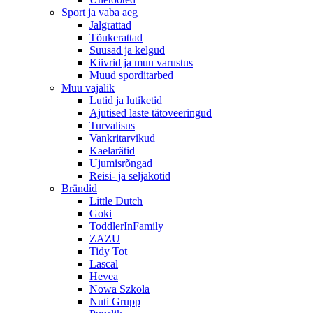
Sport ja vaba aeg
Jalgrattad
Tõukerattad
Suusad ja kelgud
Kiivrid ja muu varustus
Muud sporditarbed
Muu vajalik
Lutid ja lutiketid
Ajutised laste tätoveeringud
Turvalisus
Vankritarvikud
Kaelarätid
Ujumisrõngad
Reisi- ja seljakotid
Brändid
Little Dutch
Goki
ToddlerInFamily
ZAZU
Tidy Tot
Lascal
Hevea
Nowa Szkola
Nuti Grupp