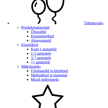
Tähtpäevaks
Peodekoratsioonid
Õhupallid
Kaunistusribad
Aksessuaarid
Kingiideed
Kuni 1 aastastele
1-3 aastastele
3-7 aastastele
7+ aastastele
Mälestusteks
Fotokaardid ja kleebised
Märkmikud ja raamatud
Muud mälestuseks