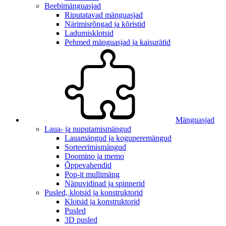
Beebimänguasjad
Riputatavad mänguasjad
Närimisrõngad ja kõristid
Ladumisklotsid
Pehmed mänguasjad ja kaisurätid
Mänguasjad
Laua- ja nuputamismängud
Lauamängud ja koguperemängud
Sorteerimismängud
Doomino ja memo
Õppevahendid
Pop-it mullimäng
Näpuvidinad ja spinnerid
Pusled, klotsid ja konstruktorid
Klotsid ja konstruktorid
Pusled
3D pusled