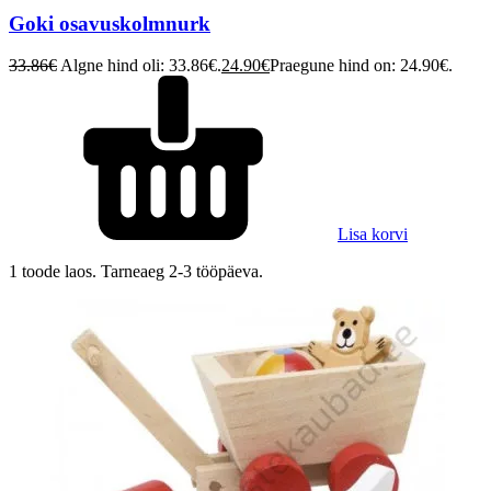
Goki osavuskolmnurk
33.86
€
Algne hind oli: 33.86€.
24.90
€
Praegune hind on: 24.90€.
Lisa korvi
1 toode laos. Tarneaeg 2-3 tööpäeva.