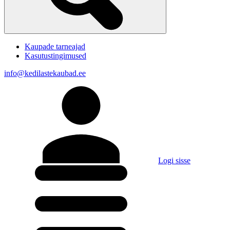
Kaupade tarneajad
Kasutustingimused
info@kedilastekaubad.ee
Logi sisse