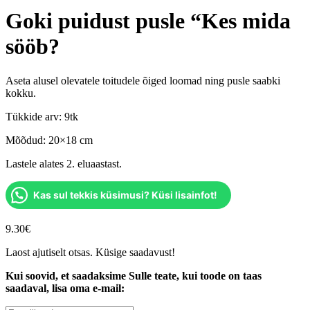
Goki puidust pusle “Kes mida
sööb?
Aseta alusel olevatele toitudele õiged loomad ning pusle saabki
kokku.
Tükkide arv: 9tk
Mõõdud: 20×18 cm
Lastele alates 2. eluaastast.
Kas sul tekkis küsimusi? Küsi lisainfot!
9.30
€
Laost ajutiselt otsas. Küsige saadavust!
Kui soovid, et saadaksime Sulle teate, kui toode on taas
saadaval, lisa oma e-mail: