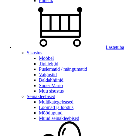
Puuslik
Lastetuba
Sisustus
Mööbel
Tipi telgid
Puslematid / mängumatid
Valgustid
Baldahhiinid
Super Mario
Muu sisustus
Seinakleebised
Multikategeleased
Loomad ja loodus
Mõõdupuud
Muud seinakleebised