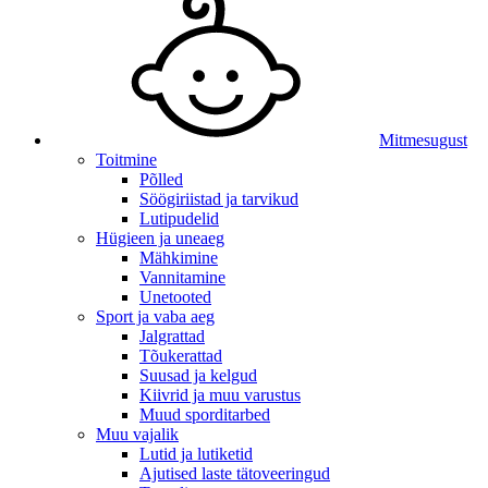
Mitmesugust
Toitmine
Põlled
Söögiriistad ja tarvikud
Lutipudelid
Hügieen ja uneaeg
Mähkimine
Vannitamine
Unetooted
Sport ja vaba aeg
Jalgrattad
Tõukerattad
Suusad ja kelgud
Kiivrid ja muu varustus
Muud sporditarbed
Muu vajalik
Lutid ja lutiketid
Ajutised laste tätoveeringud