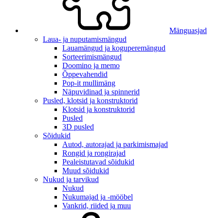
Mänguasjad
Laua- ja nuputamismängud
Lauamängud ja koguperemängud
Sorteerimismängud
Doomino ja memo
Õppevahendid
Pop-it mullimäng
Näpuvidinad ja spinnerid
Pusled, klotsid ja konstruktorid
Klotsid ja konstruktorid
Pusled
3D pusled
Sõidukid
Autod, autorajad ja parkimismajad
Rongid ja rongirajad
Pealeistutavad sõidukid
Muud sõidukid
Nukud ja tarvikud
Nukud
Nukumajad ja -mööbel
Vankrid, riided ja muu