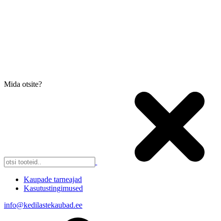
Mida otsite?
Kaupade tarneajad
Kasutustingimused
info@kedilastekaubad.ee